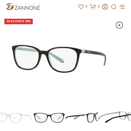
0
0
IN SCONTO 15%