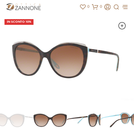
0
0
IN SCONTO 10%