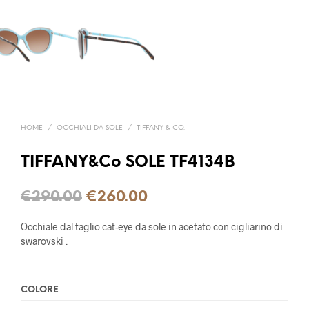
HOME
/
OCCHIALI DA SOLE
/
TIFFANY & CO.
TIFFANY&Co SOLE TF4134B
€
290.00
€
260.00
Occhiale dal taglio cat-eye da sole in acetato con cigliarino di
swarovski .
COLORE