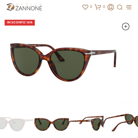
0
0
IN SCONTO 16%