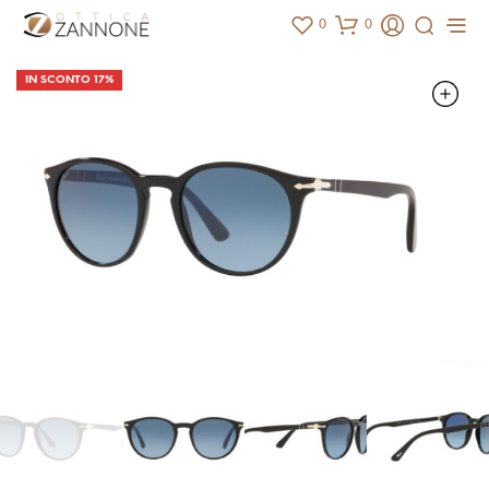
0
0
IN SCONTO 17%