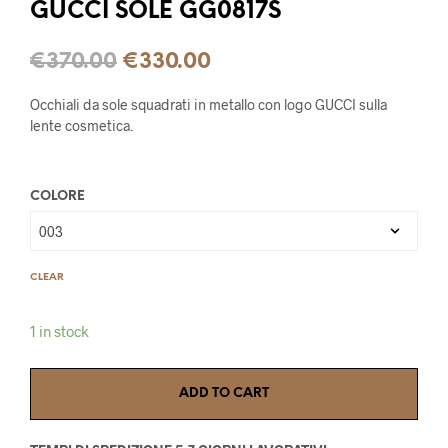
GUCCI SOLE GG0817S
€
370.00
€
330.00
Occhiali da sole squadrati in metallo con logo GUCCI sulla
lente cosmetica.
COLORE
CLEAR
1 in stock
ADD TO CART