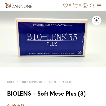
0
0
HOME
/
LENTI A CONTATTO
/
BIOLENS
/
MENSILI
BIOLENS – Soft Mese Plus (3)